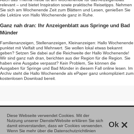
relevant – und bietet Inspiration sowie praktische Reisetipps. Nehmen
Sie sich am Wochenende Zeit zum Blättern und Lesen, genießen Sie
die Lektüre von Hallo Wochenende ganz in Ruhe.
Ganz nah dran: Ihr Anzeigenblatt aus Springe und Bad
Münder
Familienanzeigen, Stellenanzeigen, Kleinanzeigen: Hallo Wochenende
punktet mit Vielfalt und Mehrwert. Sie wollen lokal etwas bekannt
geben? Setzen Sie dabei auf die Reichweite der Hallo Wochenende!
Wir sind ganz nah dran, berichten aus der Region für die Region. Sie
haben eine Ausgabe verpasst? Kein Problem, Sie können die
Ausgaben für Springe und Bad Münder in diesem Fall online lesen. Im
Archiv steht die Hallo Wochenende als ePaper ganz unkompliziert zum
kostenlosen Download bereit.
Diese Webseite verwendet Cookies. Mit der
×
Nutzung unserer Dienste/Website erklären Sie sich
hallo Wochenende
Ok
damit einverstanden, dass wir Cookies verwenden.
© J.C. Erhardt GmbH
Wenn Sie mehr über die Datenschutzrichtlinien
.